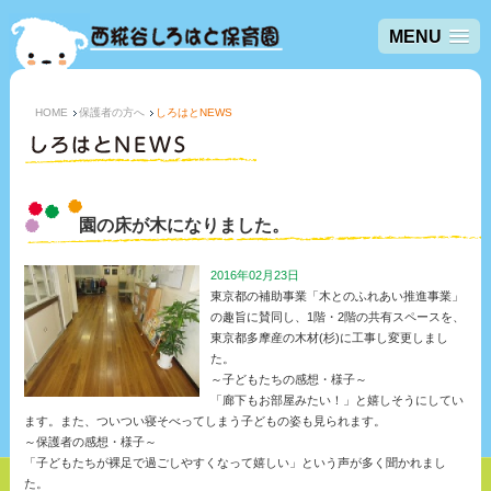
MENU
HOME
保護者の方へ
しろはとNEWS
しろはとNEW
園の床が木になりました。
2016年02月23日
東京都の補助事業「木とのふれあい推進事業」
の趣旨に賛同し、1階・2階の共有スペースを、
東京都多摩産の木材(杉)に工事し変更しまし
た。
～子どもたちの感想・様子～
「廊下もお部屋みたい！」と嬉しそうにしてい
ます。また、ついつい寝そべってしまう子どもの姿も見られます。
～保護者の感想・様子～
「子どもたちが裸足で過ごしやすくなって嬉しい」という声が多く聞かれまし
た。