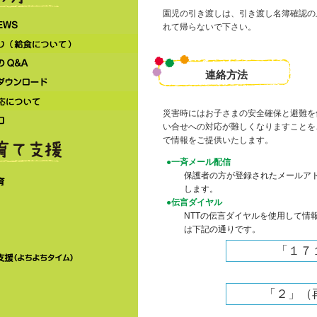
園児の引き渡しは、引き渡し名簿確認の
しろはとNEWS
れて帰らないで下さい。
ぱくぱく便り（給食について）
保護者からのQ&A
連絡方法
各種書類のダウンロード
災害時の対応について
災害時にはお子さまの安全確保と避難を
苦情相談窓口
い合せへの対応が難しくなりますことを
地域子育て支援
で情報をご提供いたします。
一斉メール配信
保護者の方が登録されたメールア
緊急一時保育
します。
年末保育
伝言ダイヤル
NTTの伝言ダイヤルを使用して情
子育て相談
は下記の通りです。
園庭開放
「１７
地域子育て支援（よちよちタイム）
「２」（
法人について