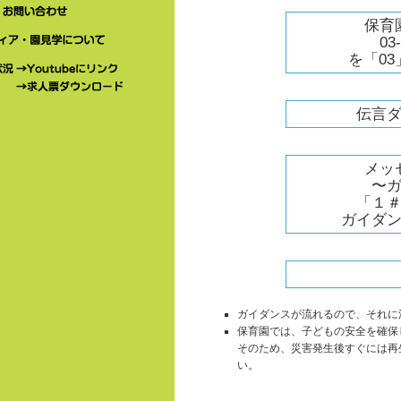
園案内
お問い合わせ
保育
03
ボランティア・園見学について
を「0
求人状況→Youtubeにリンク
求人状況→求人票ダウンロード
伝言
メッ
〜
「１
ガイダ
ガイダンスが流れるので、それに
保育園では、子どもの安全を確保
そのため、災害発生後すぐには再
い。