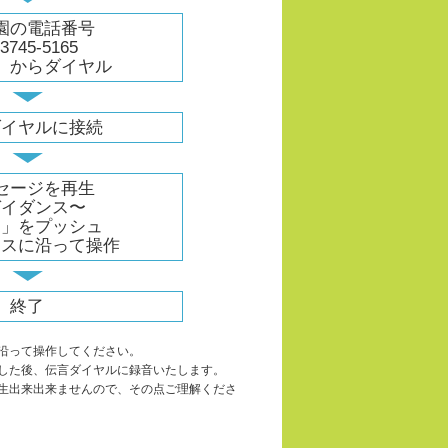
園の電話番号
-3745-5165
3」からダイヤル
▼
ダイヤルに接続
▼
セージを再生
ガイダンス〜
＃」をプッシュ
ンスに沿って操作
▼
終了
沿って操作してください。
した後、伝言ダイヤルに録音いたします。
生出来出来ませんので、その点ご理解くださ