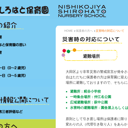
保育園の紹介
HOME
保護者の方へ
災害時の対応について
保育園の概要
西糀谷しろはと保育園の思い
特色ある保育
避難場所
年間行事
乳児さんの一日（0～2 歳児）
大田区より非常災害の警戒宣言が発令さ
幼児さんの一日（3～5 歳児）
合はただちに保護者の方は保育園に迎え
施設の紹介
場所に避難しておりますので、そちらに
保育園の情報公開について
避難所：糀谷小学校
一時集合場所：仲江名公園
広域避難場所：萩中公園
水害時の避難場所：園舎屋上もしく
事業計画・第三者評価など
原則として引き渡し場所は保護者に限り
保護者の方へ
変わりの人（代理引き取り人）をあらか